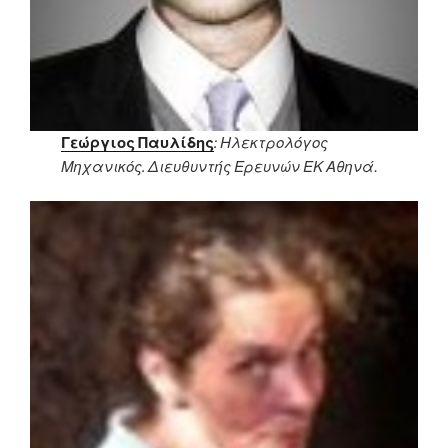
Γεώργιος Παυλίδης
: Ηλεκτρολόγος
Μηχανικός. Διευθυντής Ερευνών ΕΚ Αθηνά
.